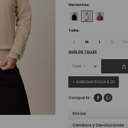
Variantes:
Talle:
S
M
L
XL
XX
GUÍA DE TALLES
1
+ AGREGAR BOLSA
$
20


Envíos
Cambios y Devoluciones