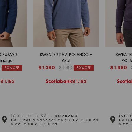
 FUAVER
SWEATER RAVI POLANCO -
SWEATE
Indigo
Azul
POLA
0
$
1.390
$
1.990
$
1.690
30
30
$
1.182
$
1.182