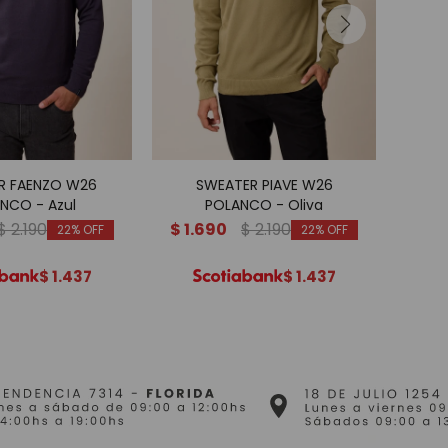
R FAENZO W26
SWEATER PIAVE W26
TEJID
NCO - Azul
POLANCO - Oliva
$
2.190
$
1.690
$
2.190
$
1.
22
22
$
1.437
$
1.437