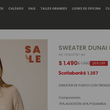
OS
CALZADO
SALE
TALLES GRANDES
LOOKS DE OFICINA
CL
SWEATER DUNAI
701203797-NU
$
1.490
$
1.990
25
$
1.267
SWEATER DE PUNTO CON TRENZ
Composición:
70% ALGODÓN 30% POLIAMIDA