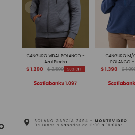
CANGURO VIDAL POLANCO -
CANGURO M/C
Azul Piedra
POLANCO - 
$
1.290
$
2.590
$
1.390
$
1.99
50
$
1.097