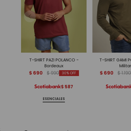
T-SHIRT PAZI POLANCO -
T-SHIRT GAMI 
Bordeaux
Milita
$
690
$
990
$
690
$
1.190
30
$
587
ESENCIALES