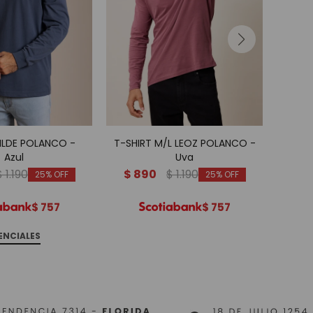
VILDE POLANCO -
T-SHIRT M/L LEOZ POLANCO -
T-S
Azul
Uva
$
1.190
$
890
$
1.190
25
25
$
757
$
757
ENCIALES