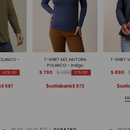
POLANCO -
T-SHIRT M/L MUTORA
T-SHIRT 
r
POLANCO - Indigo
$
790
$
1.090
$
890
42
27
$
587
$
672
ES