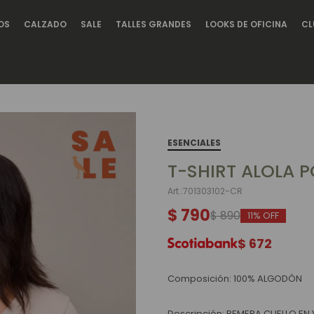
OS
CALZADO
SALE
TALLES GRANDES
LOOKS DE OFICINA
CL
ESENCIALES
T-SHIRT ALOLA 
701303102-CR
$
790
$
890
11
$
672
Composición: 100% ALGODÓN
Descripción: REMERA CUELLO EN 