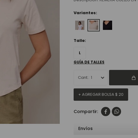
Variantes:
Talle:
L
GUÍA DE TALLES
1
+ AGREGAR BOLSA
$
20


Envíos