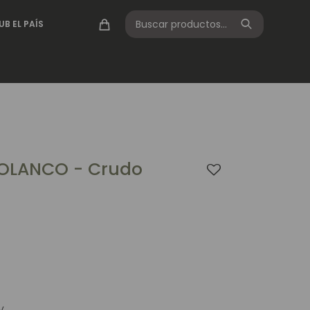
UB EL PAÍS
POLANCO - Crudo
V