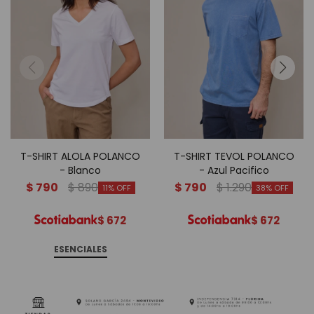
T-SHIRT ALOLA POLANCO
T-SHIRT TEVOL POLANCO
- Blanco
- Azul Pacifico
$
790
$
890
$
790
$
1.290
11
38
$
672
$
672
ESENCIALES