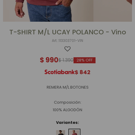
T-SHIRT M/L UCAY POLANCO - Vino
113303701-VIN
$
990
$
1.390
28
$
842
REMERA M/L BOTONES
Composición:
100% ALGODÓN
Variantes: