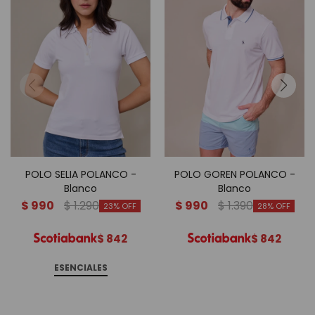
POLO SELIA POLANCO -
POLO GOREN POLANCO -
Blanco
Blanco
$
990
$
1.290
$
990
$
1.390
23
28
$
842
$
842
ESENCIALES