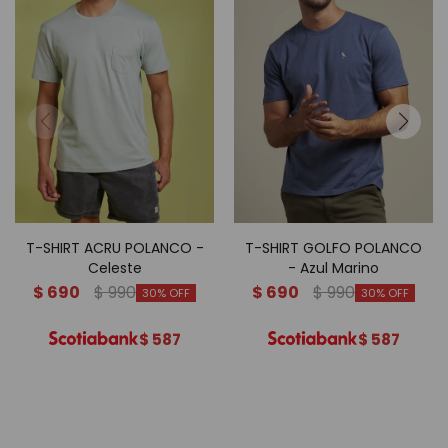
T-SHIRT ACRU POLANCO -
T-SHIRT GOLFO POLANCO
Celeste
- Azul Marino
$
690
$
990
$
690
$
990
30
30
$
587
$
587