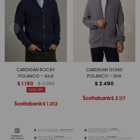
CARDIGAN ROCAY
CARDIGAN GONG
POLANCO - Azul
POLANCO - Gris
$
1.190
$
2.390
$
2.490
50
$
2.117
$
1.012