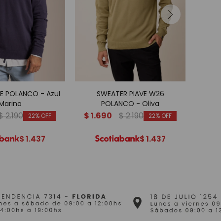
VE POLANCO - Azul
SWEATER PIAVE W26
S
Marino
POLANCO - Oliva
$
2.190
$
1.690
$
2.190
$
1.
22
22
$
1.437
$
1.437