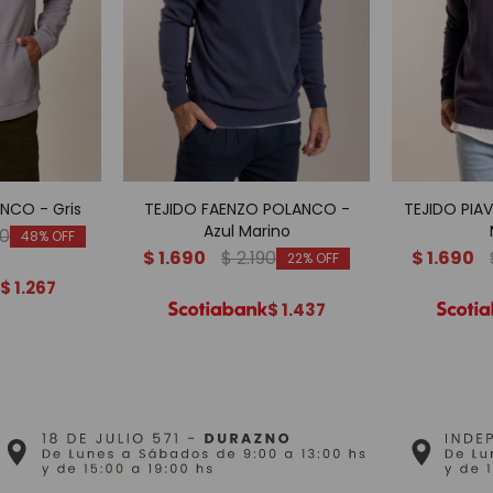
NCO - Gris
TEJIDO FAENZO POLANCO -
TEJIDO PIA
Azul Marino
90
48
$
1.690
$
2.190
$
1.690
22
$
1.267
$
1.437