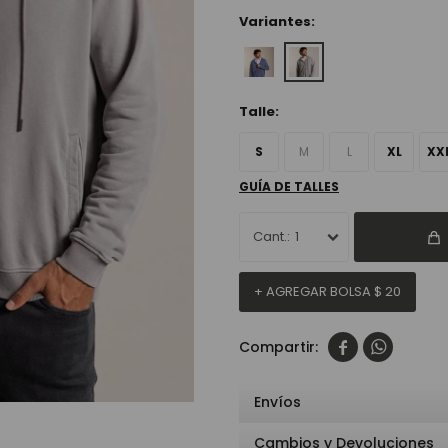
Variantes:
Talle:
S
M
L
XL
XX
GUÍA DE TALLES
1
+ AGREGAR BOLSA
$
20


Envíos
Cambios y Devoluciones