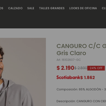
OS
CALZADO
SALE
TALLES GRANDES
LOOKS DE OFICINA
CL
CANGURO C/C G
Gris Claro
16102607-GC
$
2.190
$
2.890
24
$
1.862
Composición: 65% ALGODÓN - 3
Descripción: CANGURO CON CIE