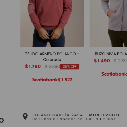
TEJIDO ARMENO POLANCO -
BUZO NIVIA POLA
Colorado
$
1.490
$
2.8
$
1.790
$
2.390
25
$
1.522