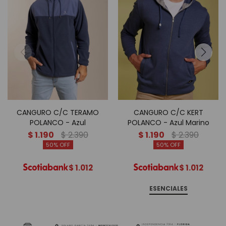
CANGURO C/C TERAMO
CANGURO C/C KERT
POLANCO - Azul
POLANCO - Azul Marino
$
1.190
$
2.390
$
1.190
$
2.390
50
50
$
1.012
$
1.012
ESENCIALES