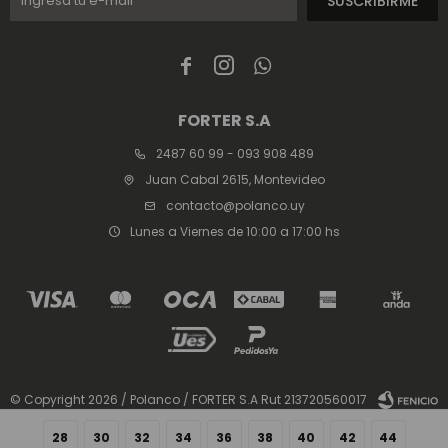
SUSCRIBIRME



FORTER S.A
2487 60 99 - 093 908 489
Juan Cabal 2615, Montevideo
contacto@polanco.uy
Lunes a Viernes de 10:00 a 17:00 hs
© Copyright 2026 / Polanco / FORTER S.A Rut 213720560017
28
30
32
34
36
38
40
42
44