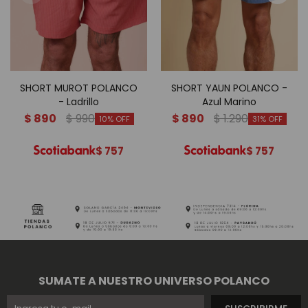
SHORT MUROT POLANCO
SHORT YAUN POLANCO -
- Ladrillo
Azul Marino
$
890
$
990
$
890
$
1.290
10
31
$
757
$
757
SUMATE A NUESTRO UNIVERSO POLANCO