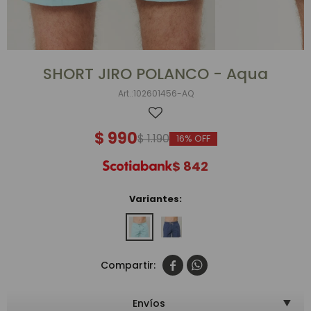
SHORT JIRO POLANCO - Aqua
102601456-AQ
$
990
$
1.190
16
$
842
Variantes:


Envíos