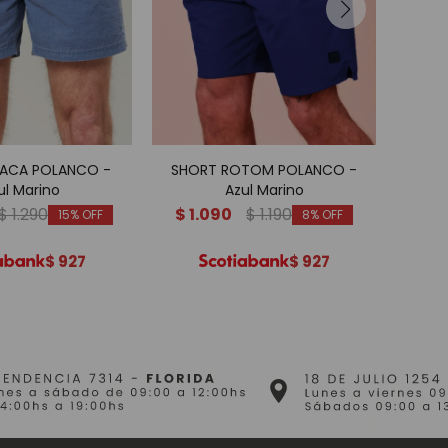
ACA POLANCO -
SHORT ROTOM POLANCO -
SHO
ul Marino
Azul Marino
$
1.290
$
1.090
$
1.190
$
1
15
8
$
927
$
927