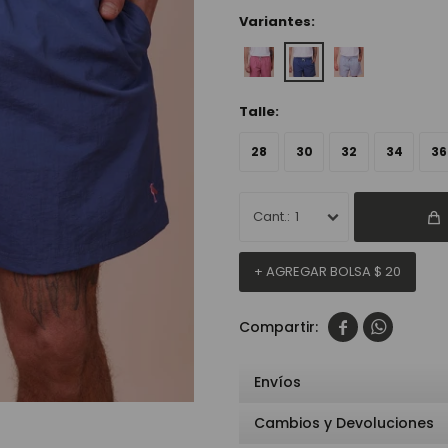
Variantes:
Talle:
28
30
32
34
36
1
+ AGREGAR BOLSA
$
20


Envíos
Cambios y Devoluciones