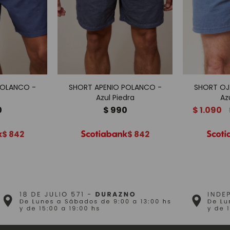
POLANCO -
SHORT APENIO POLANCO -
SHORT OJ
Azul Piedra
Az
0
$
990
$
1.090
$
842
$
842