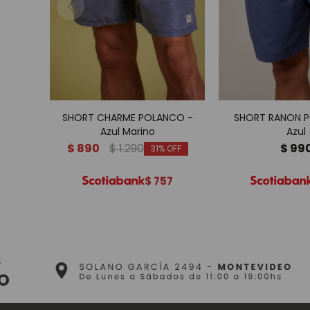
SHORT CHARME POLANCO -
SHORT RANON 
Azul Marino
Azul
$
890
$
1.290
$
99
31
$
757