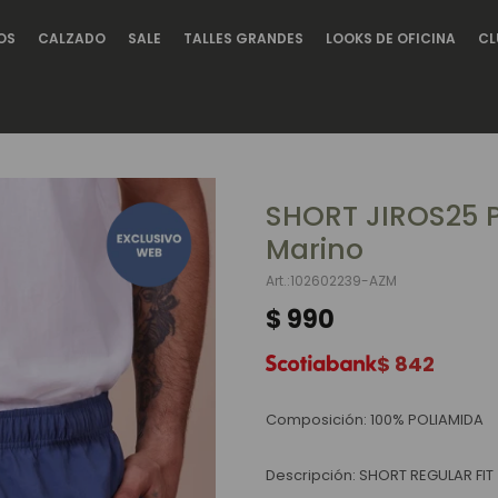
OS
CALZADO
SALE
TALLES GRANDES
LOOKS DE OFICINA
CL
SHORT JIROS25 
Marino
102602239-AZM
$
990
$
842
Composición: 100% POLIAMIDA
Descripción: SHORT REGULAR FIT