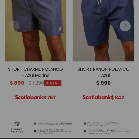
SHORT CHARME POLANCO
SHORT RANON POLANCO
- Azul Marino
- Azul
$
890
$
1.290
$
990
31
$
757
$
842