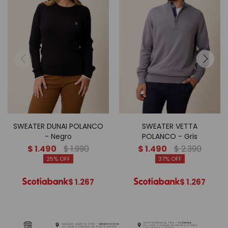
SWEATER DUNAI POLANCO
SWEATER VETTA
- Negro
POLANCO - Gris
$
1.490
$
1.990
$
1.490
$
2.390
25
37
$
1.267
$
1.267