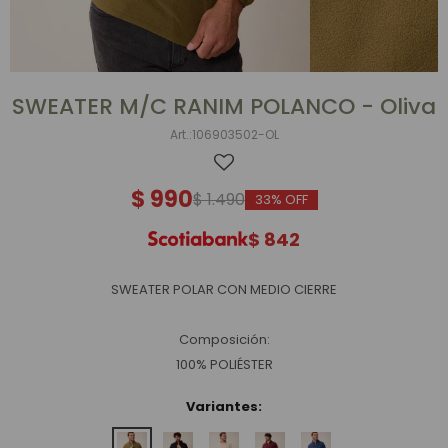
SWEATER M/C RANIM POLANCO - Oliva
106903502-OL
$
990
$
1.490
33
$
842
SWEATER POLAR CON MEDIO CIERRE
Composición:
100% POLIÉSTER
Variantes: