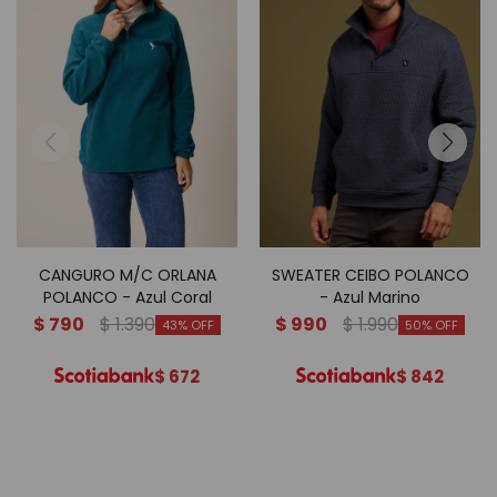
CANGURO M/C ORLANA
SWEATER CEIBO POLANCO
POLANCO - Azul Coral
- Azul Marino
$
790
$
1.390
$
990
$
1.990
43
50
$
672
$
842