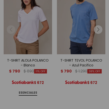
T-SHIRT ALOLA POLANCO
T-SHIRT TEVOL POLANCO
- Blanco
- Azul Pacifico
$
790
$
890
$
790
$
1.290
11
38
$
672
$
672
ESENCIALES