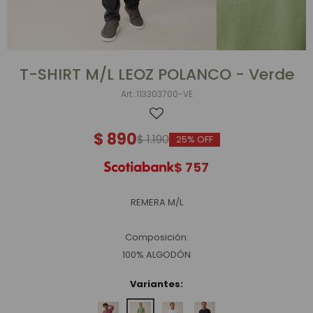
T-SHIRT M/L LEOZ POLANCO - Verde
113303700-VE
$
890
$
1.190
25
$
757
REMERA M/L
Composición:
100% ALGODÓN
Variantes: