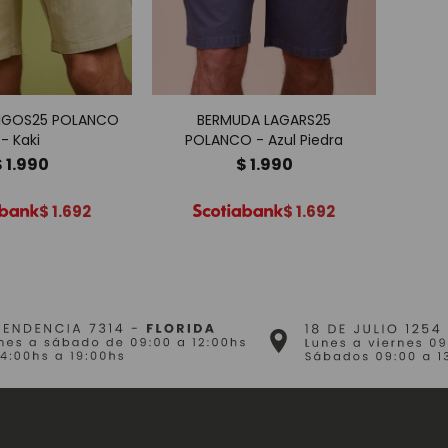
IGOS25 POLANCO
BERMUDA LAGARS25
BERM
- Kaki
POLANCO - Azul Piedra
$
1.990
$
1.990
$
1.692
$
1.692