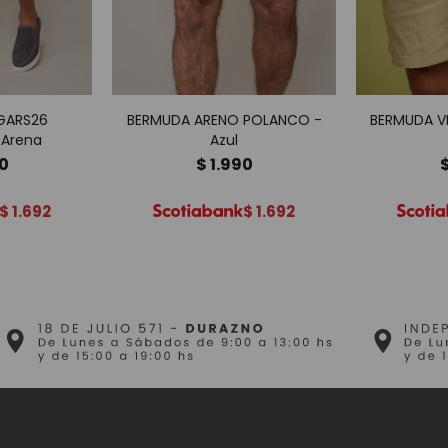
GARS26
BERMUDA ARENO POLANCO -
BERMUDA V
 Arena
Azul
90
$
1.990
$
1.692
$
1.692