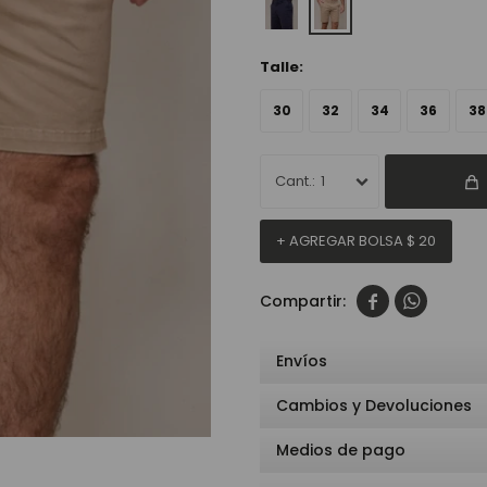
Talle:
30
32
34
36
38
1
+ AGREGAR BOLSA
$
20


Envíos
Cambios y Devoluciones
Medios de pago