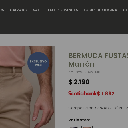
OS
CALZADO
SALE
TALLES GRANDES
LOOKS DE OFICINA
CL
BERMUDA FUSTA
Marrón
102903092-MR
$
2.190
$
1.862
Composición: 98% ALGODÓN - 
Variantes: