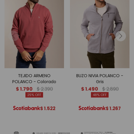
TEJIDO ARMENO
BUZO NIVIA POLANCO -
POLANCO - Colorado
Gris
$
1.790
$
2.390
$
1.490
$
2.890
25
48
$
1.522
$
1.267