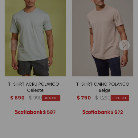
T-SHIRT ACRU POLANCO -
T-SHIRT CAINO POLANCO
Celeste
- Beige
$
690
$
990
$
790
$
1.290
30
38
$
587
$
672