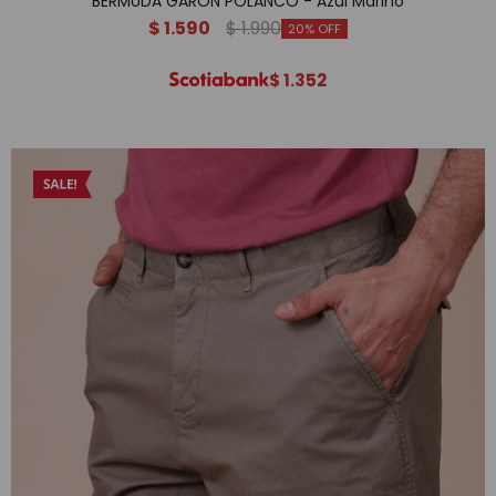
BERMUDA GARON POLANCO - Azul Marino
$
1.590
$
1.990
20
$
1.352