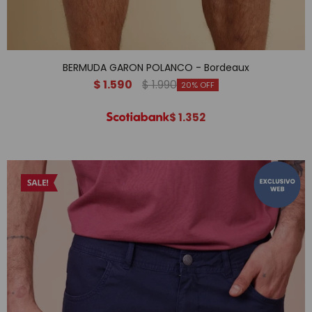
BERMUDA GARON POLANCO - Bordeaux
$
1.590
$
1.990
20
$
1.352