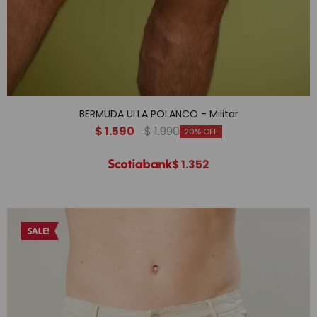
BERMUDA ULLA POLANCO - Militar
$
1.590
$
1.990
20
$
1.352