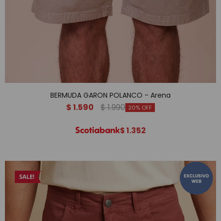
BERMUDA GARON POLANCO - Arena
$
1.590
$
1.990
20
$
1.352