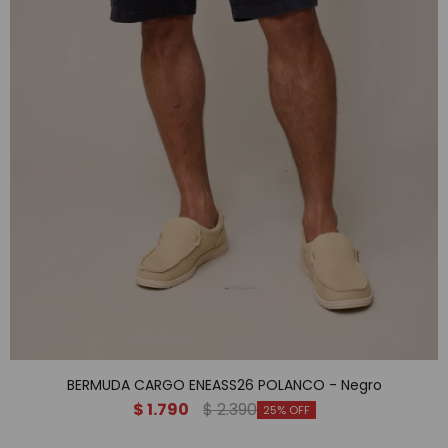
BERMUDA CARGO ENEASS26 POLANCO - Negro
$
1.790
$
2.390
25