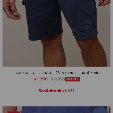
BERMUDA CARGO ENEASS26 POLANCO - Azul Piedra
$
1.790
$
2.390
25
$
1.522