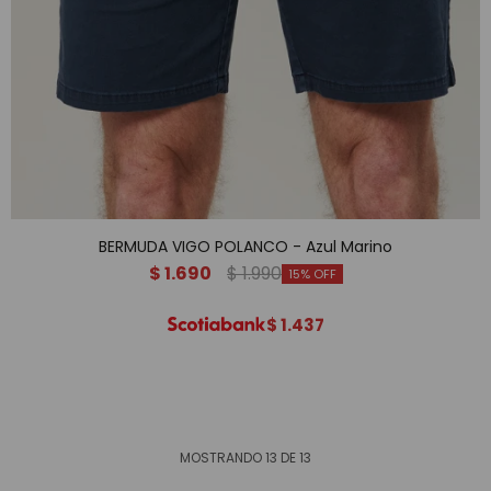
BERMUDA VIGO POLANCO - Azul Marino
$
1.690
$
1.990
15
$
1.437
MOSTRANDO
13
DE
13