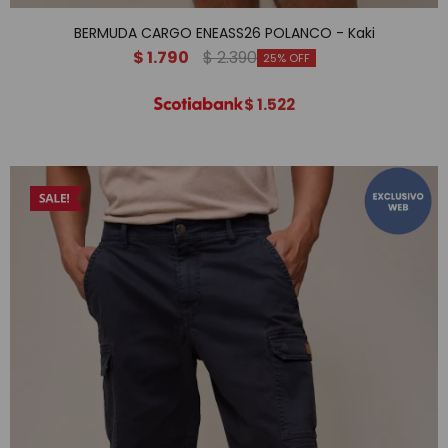
BERMUDA CARGO ENEASS26 POLANCO - Kaki
$
1.790
$
2.390
25
$
1.522