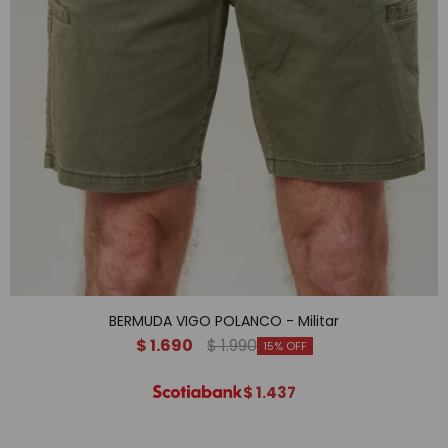
BERMUDA VIGO POLANCO - Militar
$
1.690
$
1.990
15
$
1.437