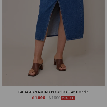
FALDA JEAN AUDINO POLANCO - Azul Medio
$
1.590
$
1.990
20