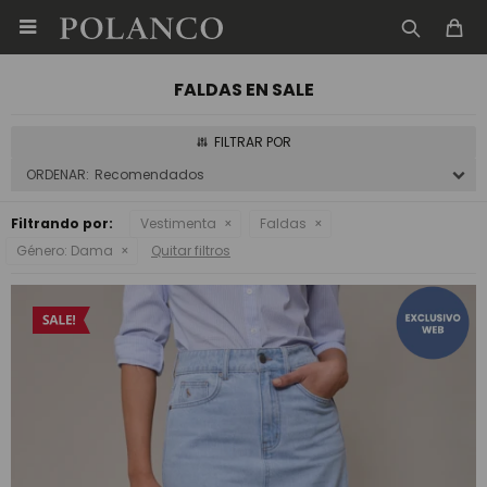

FALDAS EN SALE
Recomendados
Filtrando por:
Vestimenta
Faldas
Género:
Dama
Quitar filtros