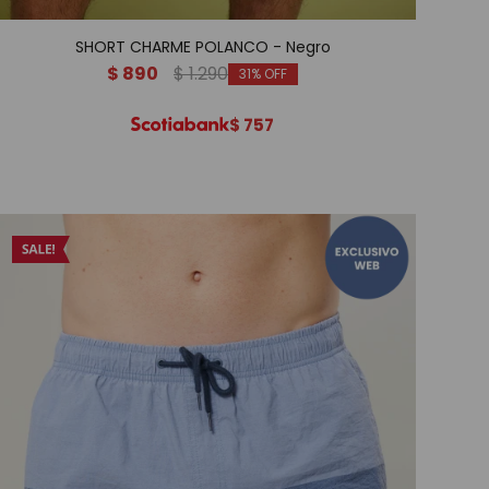
SHORT CHARME POLANCO - Negro
$
890
$
1.290
31
$
757