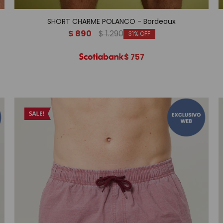
SHORT CHARME POLANCO - Bordeaux
$
890
$
1.290
31
$
757