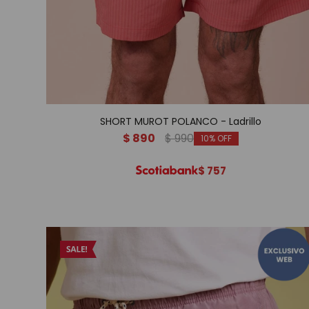
SHORT MUROT POLANCO - Ladrillo
$
890
$
990
10
$
757