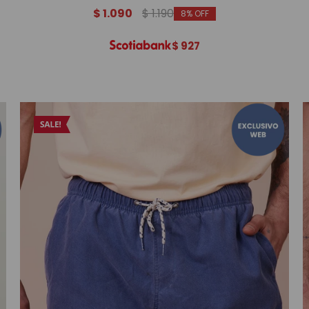
$
1.090
$
1.190
8
$
927