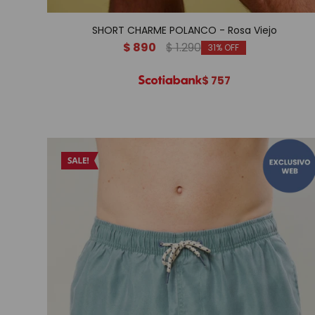
SHORT CHARME POLANCO - Rosa Viejo
$
890
$
1.290
31
$
757