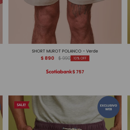
SHORT MUROT POLANCO - Verde
$
890
$
990
10
$
757