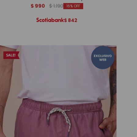
$
990
$
1.190
16
$
842