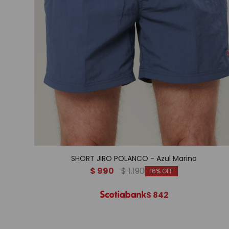
SHORT JIRO POLANCO - Azul Marino
$
990
$
1.190
16
$
842