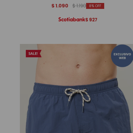
$
1.090
$
1.190
8
$
927