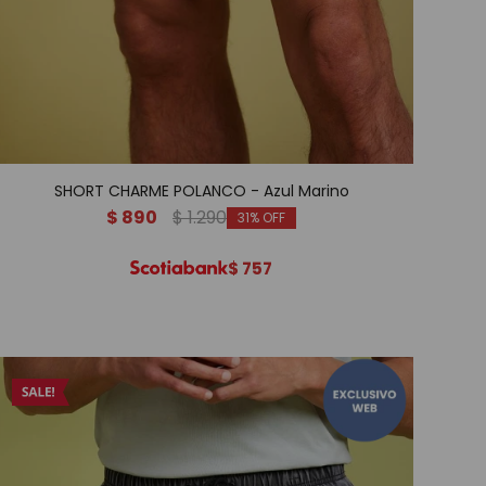
SHORT CHARME POLANCO - Azul Marino
$
890
$
1.290
31
$
757