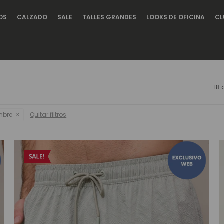
OS
CALZADO
SALE
TALLES GRANDES
LOOKS DE OFICINA
CL
18 
bre
Quitar filtros