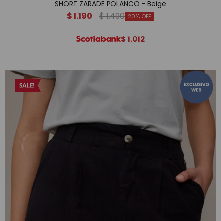
SHORT ZARADE POLANCO - Beige
$
1.190
$
1.490
20
$
1.012