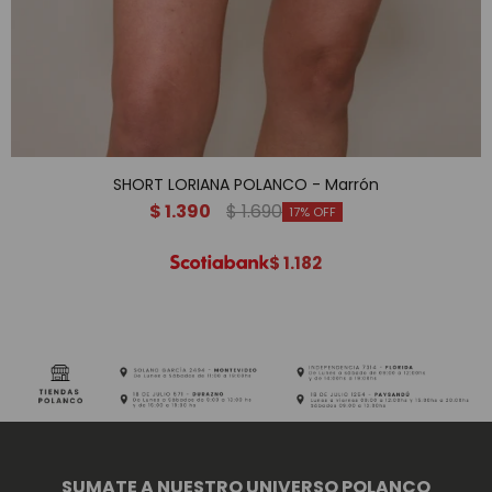
SHORT LORIANA POLANCO - Marrón
$
1.390
$
1.690
17
$
1.182
SUMATE A NUESTRO UNIVERSO POLANCO