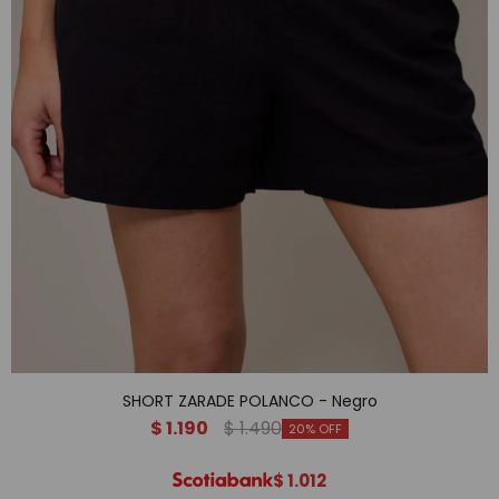
SHORT ZARADE POLANCO - Negro
$
1.190
$
1.490
20
$
1.012