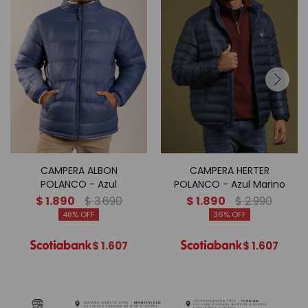
CAMPERA ALBON
CAMPERA HERTER
POLANCO - Azul
POLANCO - Azul Marino
$
1.890
$
3.690
$
1.890
$
2.990
48
36
$
1.607
$
1.607