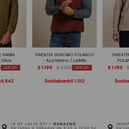
C RANIM
SWEATER GUAYABO POLANCO
SWEATER
Oliva
- Azul Marino / Ladrillo
POLA
0
$
1.190
$
2.290
$
1.190
33
48
$
842
$
1.012