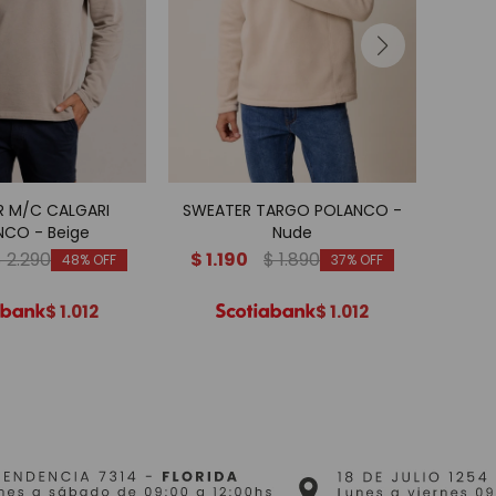
 M/C CALGARI
SWEATER TARGO POLANCO -
C
NCO - Beige
Nude
PO
$
2.290
$
1.190
$
1.890
$
1.
48
37
$
1.012
$
1.012