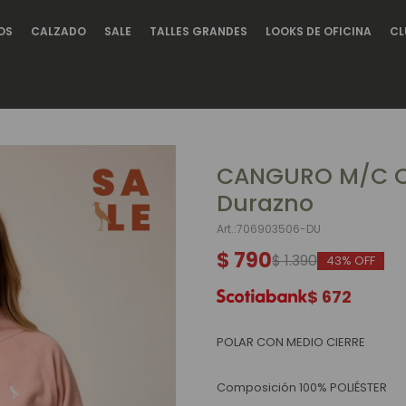
OS
CALZADO
SALE
TALLES GRANDES
LOOKS DE OFICINA
CL
CANGURO M/C O
Durazno
706903506-DU
$
790
$
1.390
43
$
672
POLAR CON MEDIO CIERRE
Composición 100% POLIÉSTER