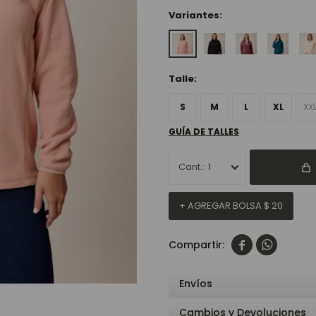
Variantes:
Talle:
S
M
L
XL
XX
GUÍA DE TALLES
1
+ AGREGAR BOLSA
$
20


Envíos
Cambios y Devoluciones