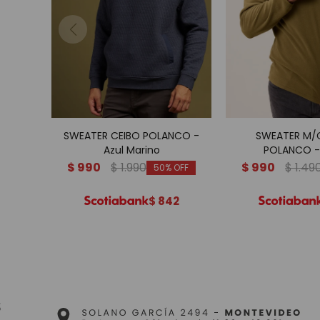
SWEATER CEIBO POLANCO -
SWEATER M/
Azul Marino
POLANCO - 
$
990
$
1.990
$
990
$
1.49
50
$
842