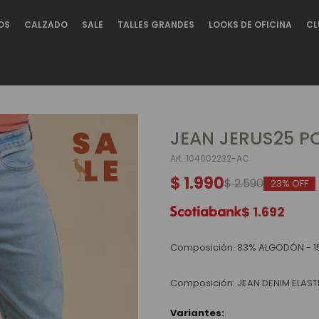
OS
CALZADO
SALE
TALLES GRANDES
LOOKS DE OFICINA
CL
JEAN JERUS25 PO
104002232-AC
$
1.990
$
2.590
23
$
1.692
Composición: 83% ALGODÓN - 1
Composición: JEAN DENIM ELASTI
Variantes: