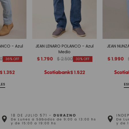
ANCO - Azul
JEAN LENARO POLANCO - Azul
JEAN NUNZ
Medio
90
$
1.790
$
2.590
$
1.990
36
30
$
1.352
$
1.522
LES
ES