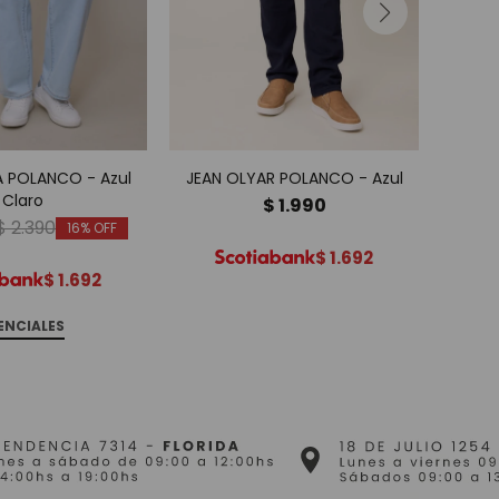
A POLANCO - Azul
JEAN OLYAR POLANCO - Azul
JE
Claro
$
1.990
$
2.390
16
$
1.692
$
1.692
ENCIALES