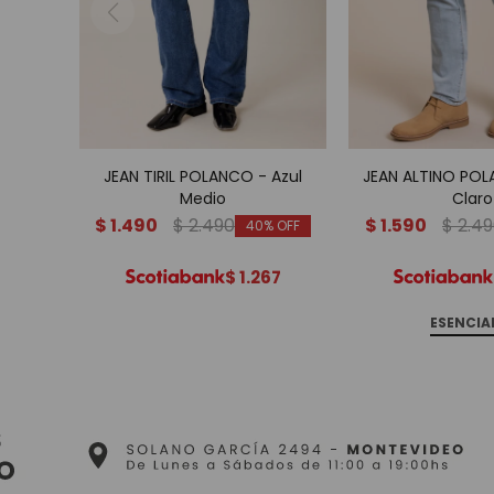
JEAN TIRIL POLANCO - Azul
JEAN ALTINO POL
Medio
Claro
$
1.490
$
2.490
$
1.590
$
2.4
40
$
1.267
ESENCIA