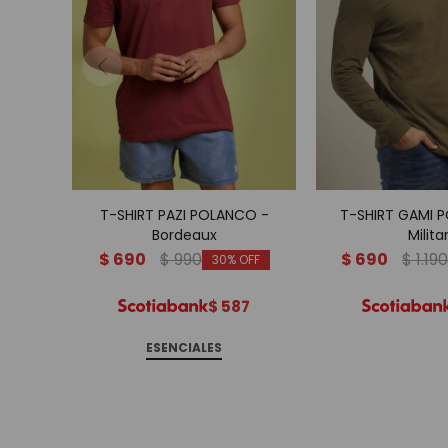
T-SHIRT PAZI POLANCO -
T-SHIRT GAMI 
Bordeaux
Milita
$
690
$
990
$
690
$
1.190
30
$
587
ESENCIALES