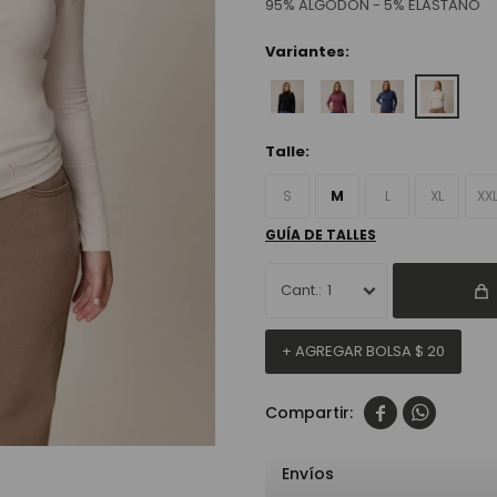
95% ALGODÓN - 5% ELASTANO
Variantes:
Talle:
S
M
L
XL
XX
GUÍA DE TALLES
1
+ AGREGAR BOLSA
$
20


Envíos