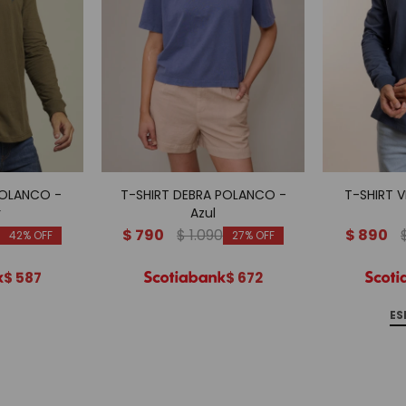
POLANCO -
T-SHIRT DEBRA POLANCO -
T-SHIRT 
r
Azul
$
790
$
1.090
$
890
42
27
$
587
$
672
ES