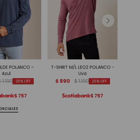
VILDE POLANCO -
T-SHIRT M/L LEOZ POLANCO -
T-S
Azul
Uva
$
1.190
$
890
$
1.190
25
25
$
757
$
757
ENCIALES