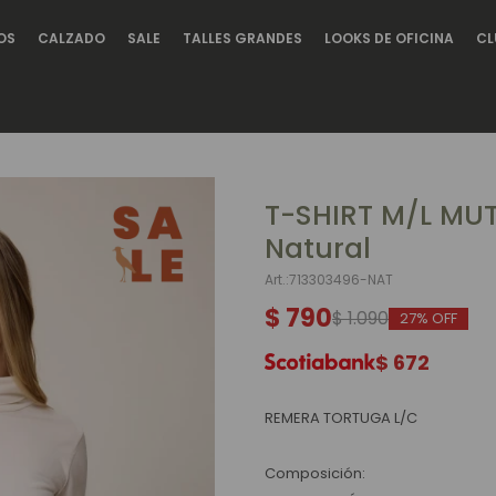
OS
CALZADO
SALE
TALLES GRANDES
LOOKS DE OFICINA
CL
T-SHIRT M/L MU
Natural
713303496-NAT
$
790
$
1.090
27
$
672
REMERA TORTUGA L/C
Composición: