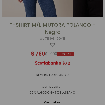
T-SHIRT M/L MUTORA POLANCO -
Negro
713303496-NE
$
790
$
1.090
27
$
672
REMERA TORTUGA L/C
Composición:
95% ALGODÓN - 5% ELASTANO
Variantes: