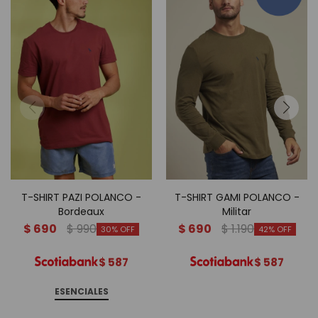
T-SHIRT PAZI POLANCO -
T-SHIRT GAMI POLANCO -
Bordeaux
Militar
$
690
$
990
$
690
$
1.190
30
42
$
587
$
587
ESENCIALES