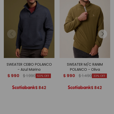
SWEATER CEIBO POLANCO
SWEATER M/C RANIM
- Azul Marino
POLANCO - Oliva
$
990
$
1.990
$
990
$
1.490
50
33
$
842
$
842