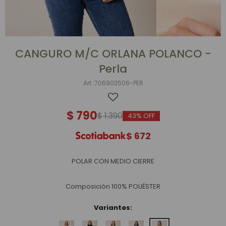
CANGURO M/C ORLANA POLANCO -
Perla
706903506-PER
$
790
$
1.390
43
$
672
POLAR CON MEDIO CIERRE
Composición 100% POLIÉSTER
Variantes: