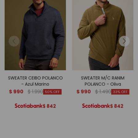
SWEATER CEIBO POLANCO
SWEATER M/C RANIM
- Azul Marino
POLANCO - Oliva
$
990
$
1.990
$
990
$
1.490
50
33
$
842
$
842