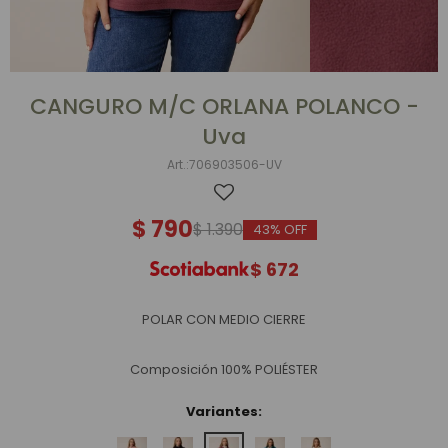
CANGURO M/C ORLANA POLANCO -
Uva
706903506-UV
$
790
$
1.390
43
$
672
POLAR CON MEDIO CIERRE
Composición 100% POLIÉSTER
Variantes: