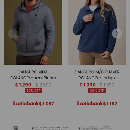
CANGURO VIDAL
CANGURO M/C FUAVER
POLANCO - Azul Piedra
POLANCO - Indigo
$
1.290
$
2.590
$
1.390
$
1.990
50
30
$
1.097
$
1.182