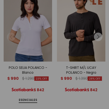
POLO SELIA POLANCO -
T-SHIRT M/L UCAY
Blanco
POLANCO - Negro
$
990
$
1.290
$
990
$
1.390
23
28
$
842
$
842
ESENCIALES