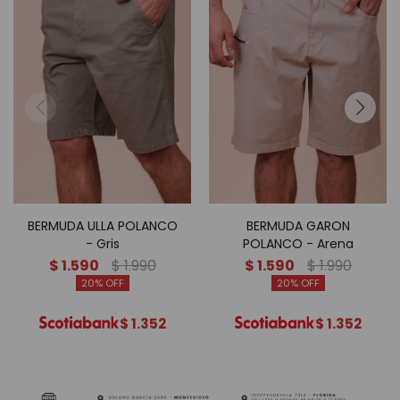
BERMUDA ULLA POLANCO
BERMUDA GARON
- Gris
POLANCO - Arena
$
1.590
$
1.990
$
1.590
$
1.990
20
20
$
1.352
$
1.352