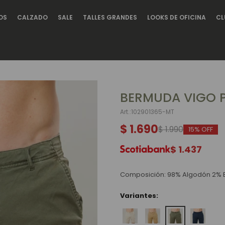
OS
CALZADO
SALE
TALLES GRANDES
LOOKS DE OFICINA
CL
BERMUDA VIGO P
102901365-MT
$
1.690
$
1.990
15
$
1.437
Composición: 98% Algodón 2% 
Variantes: