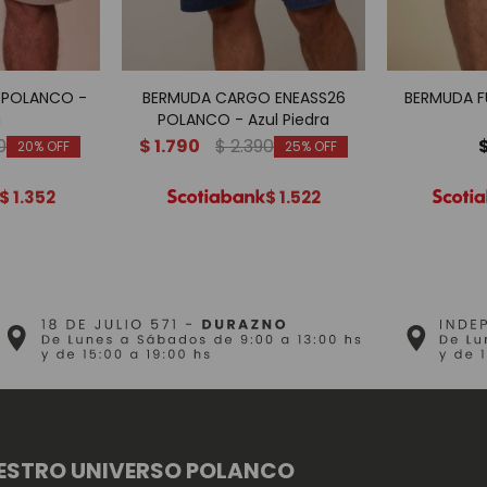
 POLANCO -
BERMUDA CARGO ENEASS26
BERMUDA F
a
POLANCO - Azul Piedra
0
$
1.790
$
2.390
20
25
$
1.352
$
1.522
ESTRO UNIVERSO POLANCO