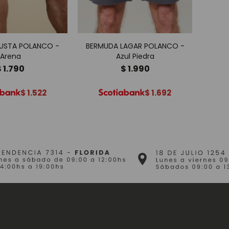
USTA POLANCO -
BERMUDA LAGAR POLANCO -
Arena
Azul Piedra
PO
$
1.790
$
1.990
$
1.522
$
1.692