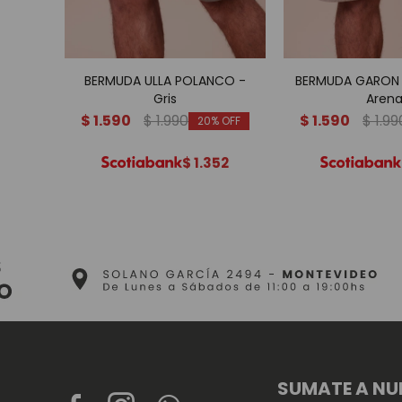
BERMUDA ULLA POLANCO -
BERMUDA GARON
Gris
Aren
$
1.590
$
1.990
$
1.590
$
1.99
20
$
1.352
SUMATE A NU