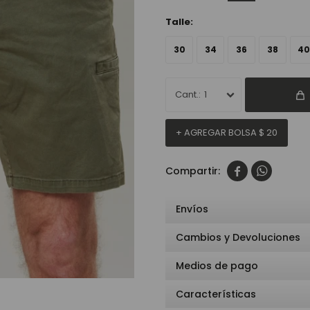
Talle:
30
34
36
38
40
1
+ AGREGAR BOLSA
$
20


Envíos
Cambios y Devoluciones
Medios de pago
Características