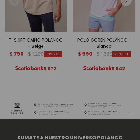
T-SHIRT CAINO POLANCO
POLO GOREN POLANCO -
- Beige
Blanco
$
790
$
1.290
$
990
$
1.390
38
28
$
672
$
842
SUMATE A NUESTRO UNIVERSO POLANCO