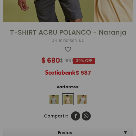
T-SHIRT ACRU POLANCO - Naranja
101301500-NA
$
690
$
990
30
$
587
Variantes:


Envíos