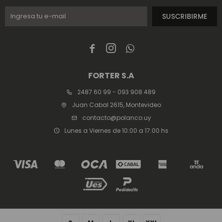
SUSCRIBIRME



FORTER S.A
2487 60 99 - 093 908 489
Juan Cabal 2615, Montevideo
contacto@polanco.uy
Lunes a Viernes de 10:00 a 17:00 hs
© Copyright 2026 / Polanco / FORTER S.A Rut 213720560017