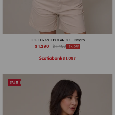
TOP LURANTI POLANCO - Negro
$
1.290
$
1.490
13
$
1.097