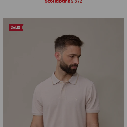
$
672