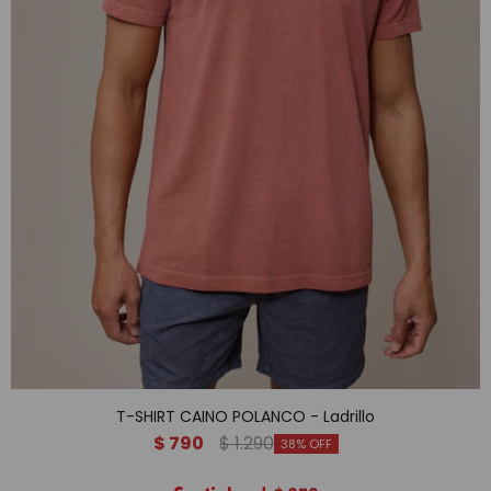
T-SHIRT CAINO POLANCO - Ladrillo
$
790
$
1.290
38