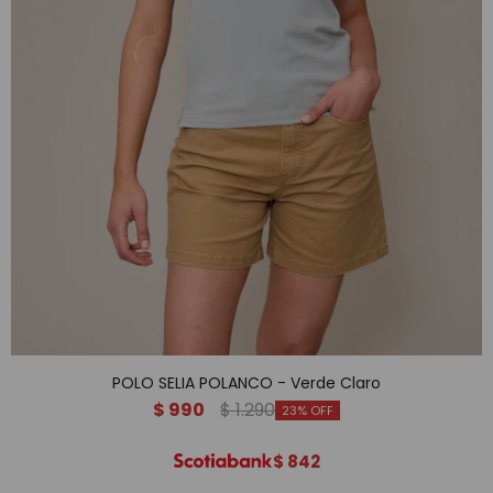
POLO SELIA POLANCO - Verde Claro
$
990
$
1.290
23
$
842