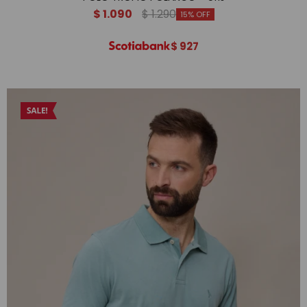
$
1.090
$
1.290
15
$
927