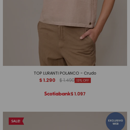
TOP LURANTI POLANCO - Crudo
$
1.290
$
1.490
13
$
1.097