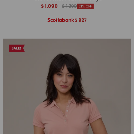
$
1.090
$
1.390
21
$
927