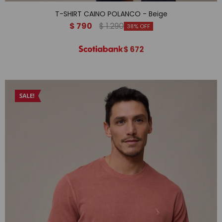
T-SHIRT CAINO POLANCO - Beige
$
790
$
1.290
38
$
672