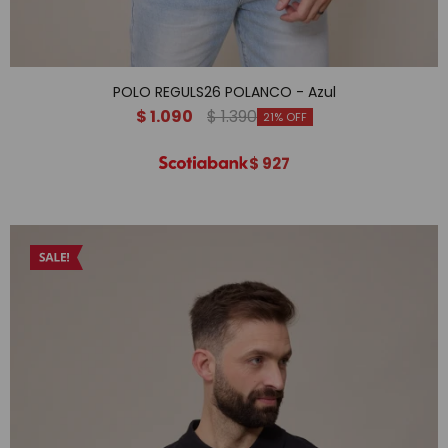
POLO REGULS26 POLANCO - Azul
$
1.090
$
1.390
21
$
927