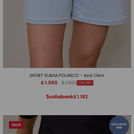
SHORT ELADIA POLANCO - Azul Claro
$
1.390
$
1.690
17
$
1.182