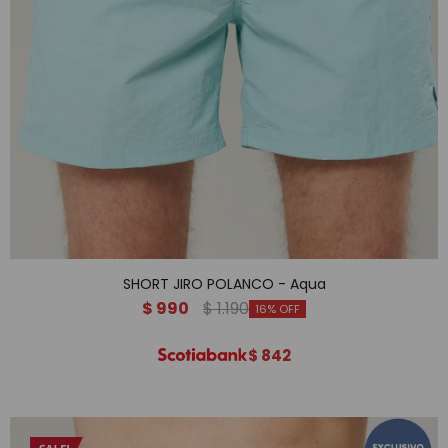
SHORT JIRO POLANCO - Aqua
$
990
$
1.190
16
$
842