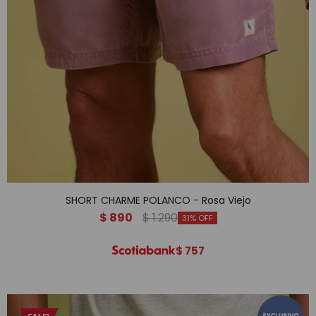
SHORT CHARME POLANCO - Rosa Viejo
$
890
$
1.290
31
$
757