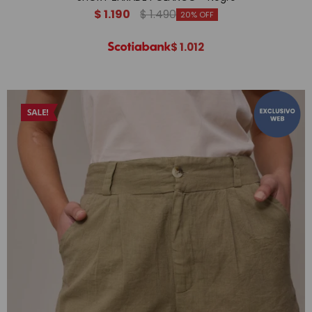
$
1.190
$
1.490
20
$
1.012