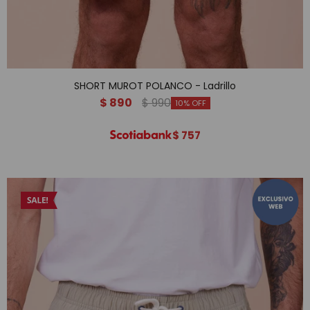
SHORT MUROT POLANCO - Ladrillo
$
890
$
990
10
$
757