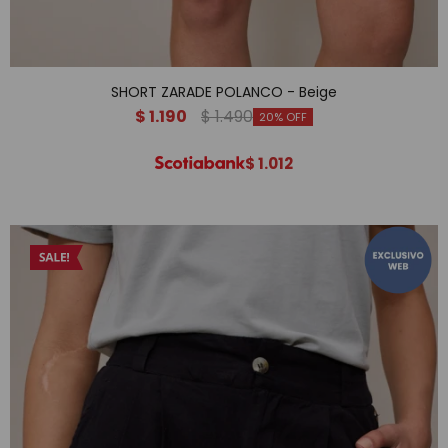
SHORT ZARADE POLANCO - Beige
$
1.190
$
1.490
20
$
1.012