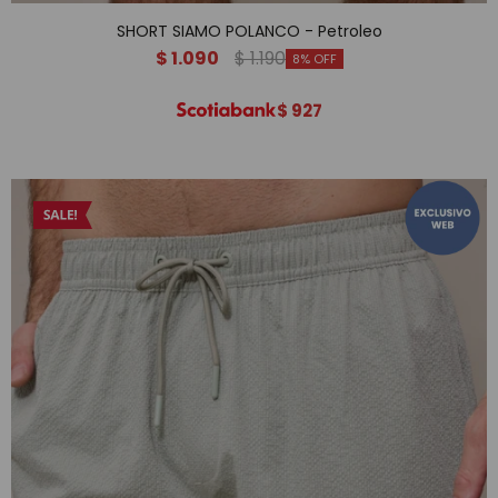
SHORT SIAMO POLANCO - Petroleo
$
1.090
$
1.190
8
$
927