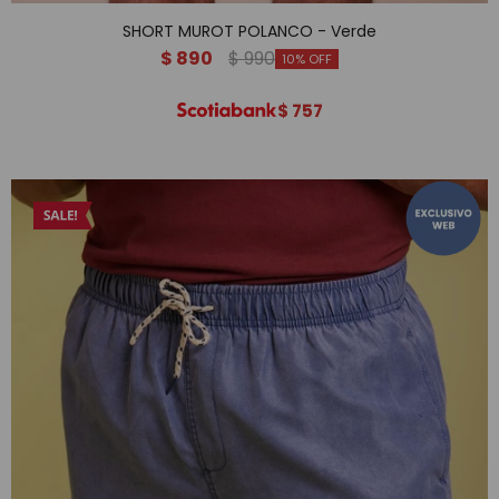
SHORT MUROT POLANCO - Verde
$
890
$
990
10
$
757