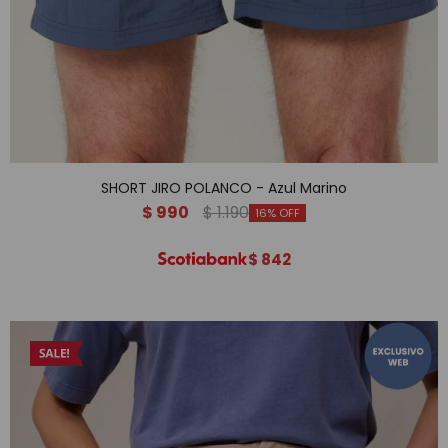
SHORT JIRO POLANCO - Azul Marino
$
990
$
1.190
16
$
842