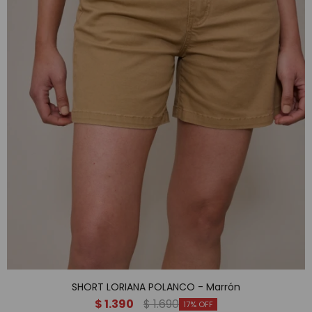
SHORT LORIANA POLANCO - Marrón
$
1.390
$
1.690
17