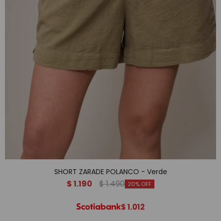
SHORT ZARADE POLANCO - Verde
$
1.190
$
1.490
20
$
1.012